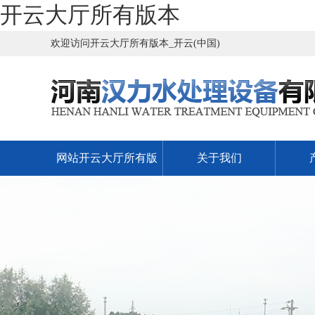
开云大厅所有版本
欢迎访问开云大厅所有版本_开云(中国)
网站开云大厅所有版
关于我们
本