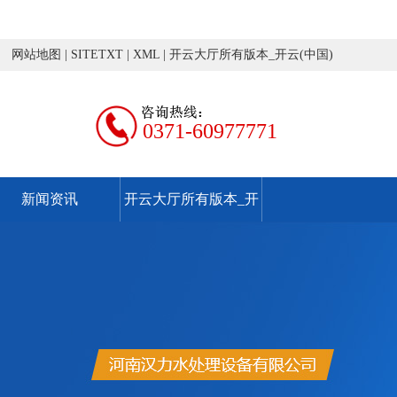
网站地图
|
SITETXT
|
XML
|
开云大厅所有版本_开云(中国)
0371-60977771
新闻资讯
开云大厅所有版本_开
云(中国)