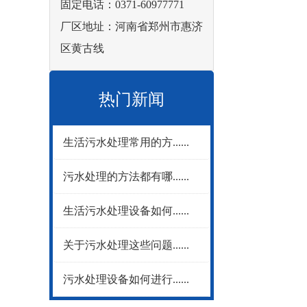
固定电话：0371-60977771
厂区地址：河南省郑州市惠济
区黄古线
热门新闻
生活污水处理常用的方......
污水处理的方法都有哪......
生活污水处理设备如何......
关于污水处理这些问题......
污水处理设备如何进行......