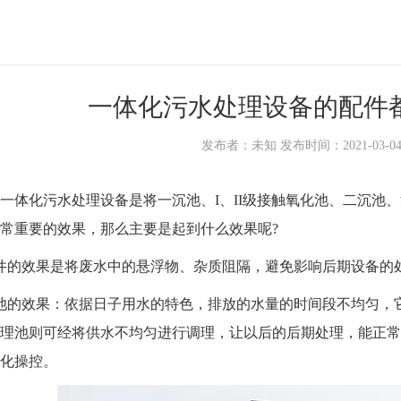
一体化污水处理设备的配件
发布者：未知 发布时间：2021-03-04 1
一体化污水处理设备
是将一沉池、I、II级接触氧化池、二沉
常重要的效果，那么主要是起到什么效果呢?
的效果是将废水中的悬浮物、杂质阻隔，避免影响后期设备的
的效果：依据日子用水的特色，排放的水量的时间段不均匀，它
理池则可经将供水不均匀进行调理，让以后的后期处理，能正常
化操控。