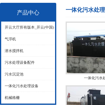
一体化污水处理
产品中心
开云大厅所有版本_开云(中国)
气浮机
潜水搅拌机
污水处理设备配件
污水沉淀池
一体化污水
一体化污水处理设备
机械格栅