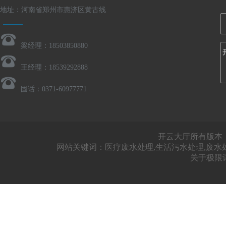
地址：河南省郑州市惠济区黄古线
梁经理：18503850880
王经理：18539292888
固话：0371-60977771
开云大厅所有版本_开
网站关键词：医疗废水处理,生活污水处理,废水
关于极限