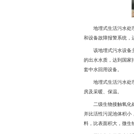
地埋式生活污水处理设
和设备故障报警系统，
该地埋式污水设备主要
的出水水质，达到国家
套中水回用设备。
地埋式生活污水处理设
房及采暖、保温。
二级生物接触氧化处理
并比活性污泥池体积小
料，比表面积大，微生