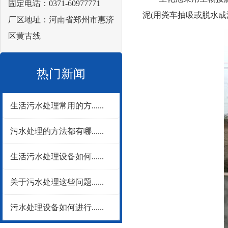
固定电话：0371-60977771
泥(用粪车抽吸或脱水成
厂区地址：河南省郑州市惠济
区黄古线
热门新闻
生活污水处理常用的方......
污水处理的方法都有哪......
生活污水处理设备如何......
关于污水处理这些问题......
污水处理设备如何进行......