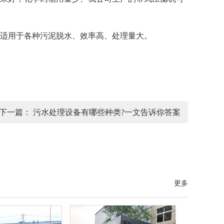
适用于各种污泥脱水、效率高、处理量大。
下一篇：
污水处理设备有哪些种类?一文告诉你答案
更多