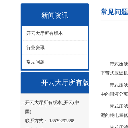
常见问题
新闻资讯
开云大厅所有版本
行业资讯
常见问题
带式压滤机
下带式压滤机
开云大厅所有版
带式压滤机
中的固液分离
开云大厅所有版本_开云(中
本_开云(中国)
带式压滤机
国)
泥的耗电量低
联系方式： 18539292888
带式压滤机