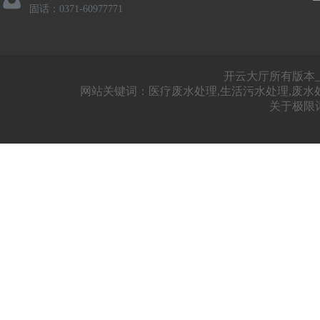
固话：0371-60977771
开云大厅所有版本_开
网站关键词：医疗废水处理,生活污水处理,废水
关于极限