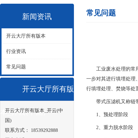
常见问题
新闻资讯
开云大厅所有版本
行业资讯
常见问题
工业废水处理的常用机
一步对其进行填埋处理
开云大厅所有版
行填埋处理、焚烧等处
带式压滤机又称链带
开云大厅所有版本_开云(中
本_开云(中国)
1、预处理阶段
国)
2、重力脱水阶段
联系方式： 18539292888