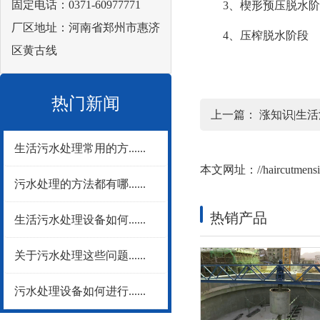
固定电话：0371-60977771
3、楔形预压脱水阶
厂区地址：河南省郑州市惠济
4、压榨脱水阶段
区黄古线
热门新闻
上一篇：
涨知识|生
生活污水处理常用的方......
本文网址：
//haircutmens
污水处理的方法都有哪......
热销产品
生活污水处理设备如何......
关于污水处理这些问题......
污水处理设备如何进行......