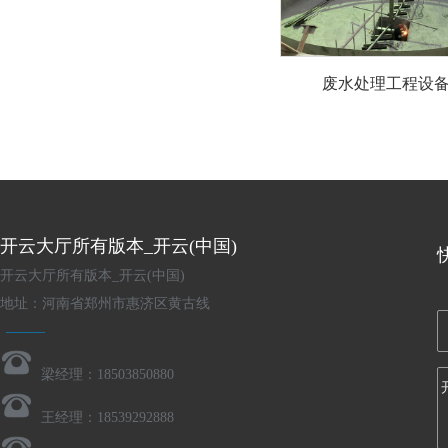
废水处理工程设
开云大厅所有版本_开云(中国)
开云大厅所有版本_开云(中国)
地址：河南省郑州市惠济区黄古线
梁经理：18503850880
王经理：18539292888