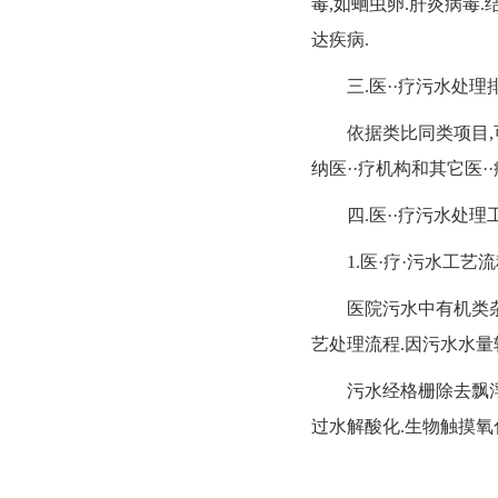
毒,如蛔虫卵.肝炎病毒
达疾病.
三.医··疗污水处理
依据类比同类项目,可选用
纳医··疗机构和其它医
四.医··疗污水处理
1.医·疗·污水工艺
医院污水中有机类杂质较多
艺处理流程.因污水水量
污水经格栅除去飘浮和
过水解酸化.生物触摸氧