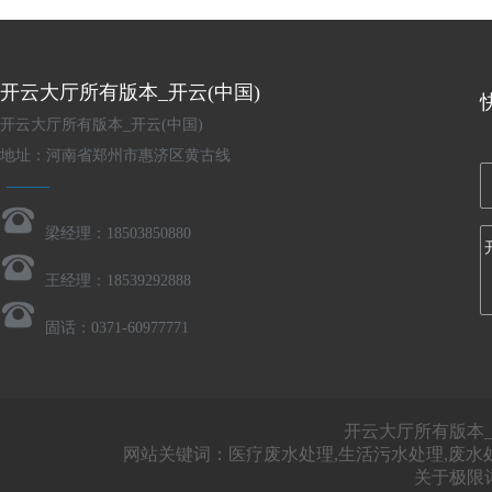
开云大厅所有版本_开云(中国)
开云大厅所有版本_开云(中国)
地址：河南省郑州市惠济区黄古线
梁经理：18503850880
王经理：18539292888
固话：0371-60977771
开云大厅所有版本_开
网站关键词：医疗废水处理,生活污水处理,废水
关于极限