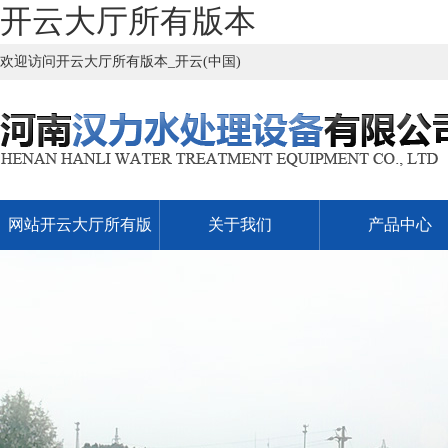
开云大厅所有版本
欢迎访问开云大厅所有版本_开云(中国)
网站开云大厅所有版
关于我们
产品中心
本