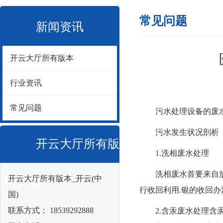
常见问题
新闻资讯
开云大厅所有版本
行业资讯
常见问题
污水处理设备的废水怎
污水发生状况剖析
开云大厅所有版
1.洗相废水处理
洗相废水首要来自放射
开云大厅所有版本_开云(中
本_开云(中国)
行收回利用.银的收回
国)
联系方式： 18539292888
2.含汞废水处理含汞