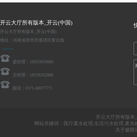
开云大厅所有版本_开云(中国)
开云大厅所有版本_开云(中国)
地址：河南省郑州市惠济区黄古线
梁经理：18503850880
王经理：18539292888
固话：0371-60977771
开云大厅所有版本_开
网站关键词：医疗废水处理,生活污水处理,废水
关于极限