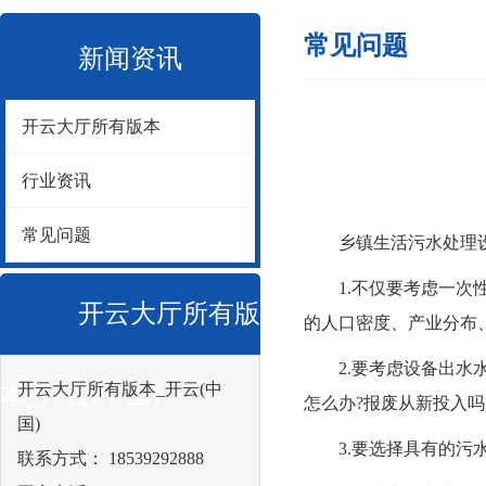
常见问题
新闻资讯
开云大厅所有版本
行业资讯
常见问题
乡镇生活污水处理设备
1.不仅要考虑一次性
开云大厅所有版
的人口密度、产业分布
2.要考虑设备出水水质
开云大厅所有版本_开云(中
本_开云(中国)
怎么办?报废从新投入吗
国)
3.要选择具有的污水
联系方式： 18539292888