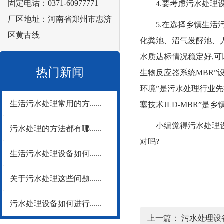
固定电话：0371-60977771
4.要考虑污水处理设
厂区地址：河南省郑州市惠济
5.在选择乡镇生活污
区黄古线
化粪池、沼气发酵池、
水质达标情况稳定好,可
热门新闻
生物反应器系统MBR”
环境”是污水处理行业先
生活污水处理常用的方......
塞技术JLD-MBR”是
小编觉得污水处理设备
污水处理的方法都有哪......
对吗?
生活污水处理设备如何......
关于污水处理这些问题......
污水处理设备如何进行......
上一篇：
污水处理设