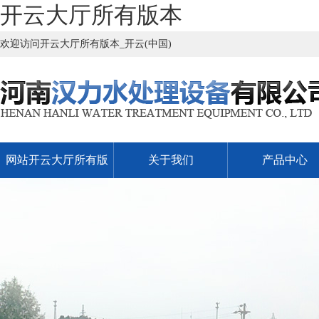
开云大厅所有版本
欢迎访问开云大厅所有版本_开云(中国)
网站开云大厅所有版
关于我们
产品中心
本