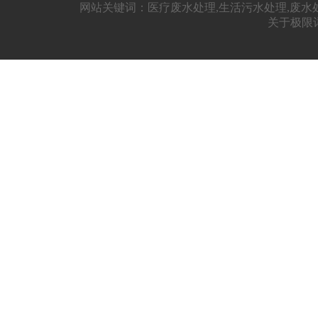
网站关键词：医疗废水处理,生活污水处理,废水
关于极限