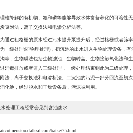
难降解的有机物、氮和磷等能够导致水体富营养化的可溶性无
炭吸附法，离子交换法和电渗分析法等。
通过粗格栅的原水经过污水提升泵提升后，经过格栅或者筛率
为一级处理(即物理处理)，初沉池的出水进入生物处理设备，有
沟等，生物膜法包括生物滤池、生物转盘、生物接触氧化法和生
过消毒排放或者进入三级处理，一级处理结束到此为二级处理，
附法，离子交换法和电渗析法。二沉池的污泥一部分回流至初次
消化池，经过脱水和干燥设备后，污泥被利用。
废水处理工程经常会见到含油废水
haircutmensiouxfallssd.com/baike/75.html