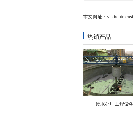
本文网址：
//haircutmens
热销产品
废水处理工程设