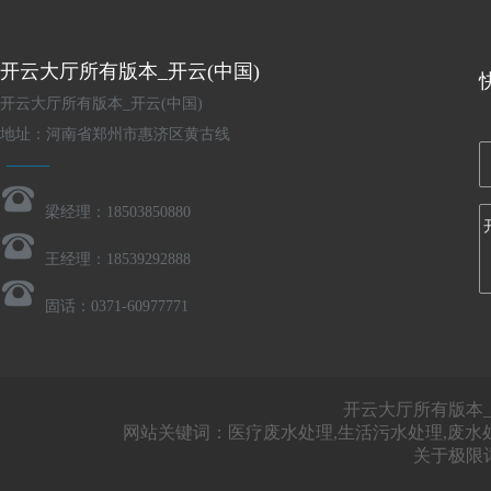
开云大厅所有版本_开云(中国)
开云大厅所有版本_开云(中国)
地址：河南省郑州市惠济区黄古线
梁经理：18503850880
王经理：18539292888
固话：0371-60977771
开云大厅所有版本_开
网站关键词：医疗废水处理,生活污水处理,废水
关于极限