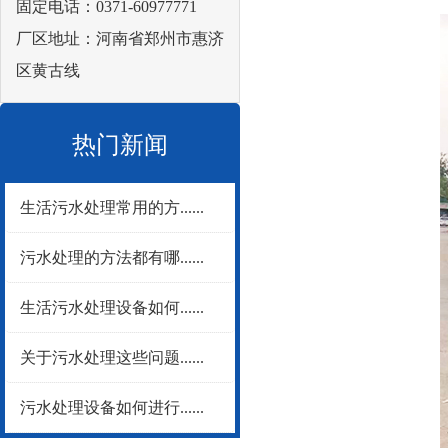
固定电话：0371-60977771
厂区地址：河南省郑州市惠济
区黄古线
热门新闻
生活污水处理常用的方......
污水处理的方法都有哪......
生活污水处理设备如何......
关于污水处理这些问题......
污水处理设备如何进行......