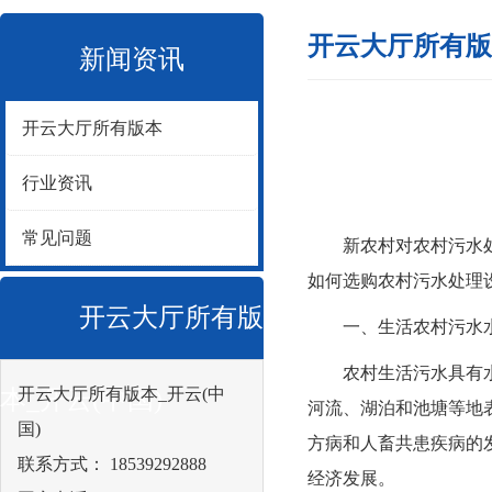
开云大厅所有版
新闻资讯
开云大厅所有版本
行业资讯
常见问题
新农村对农村污水处理
如何选购农村污水处理
开云大厅所有版
一、生活农村污水水
农村生活污水具有水量
开云大厅所有版本_开云(中
本_开云(中国)
河流、湖泊和池塘等地
国)
方病和人畜共患疾病的
联系方式： 18539292888
经济发展。