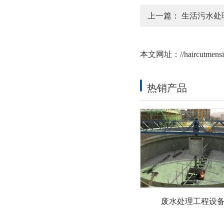
上一篇：
生活污水处
本文网址：
//haircutmens
热销产品
废水处理工程设