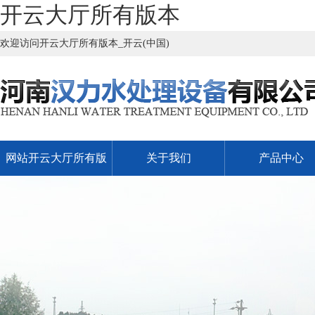
开云大厅所有版本
欢迎访问开云大厅所有版本_开云(中国)
网站开云大厅所有版
关于我们
产品中心
本