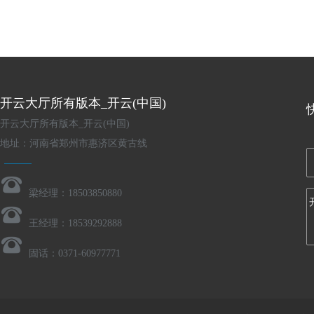
开云大厅所有版本_开云(中国)
开云大厅所有版本_开云(中国)
地址：河南省郑州市惠济区黄古线
梁经理：18503850880
王经理：18539292888
固话：0371-60977771