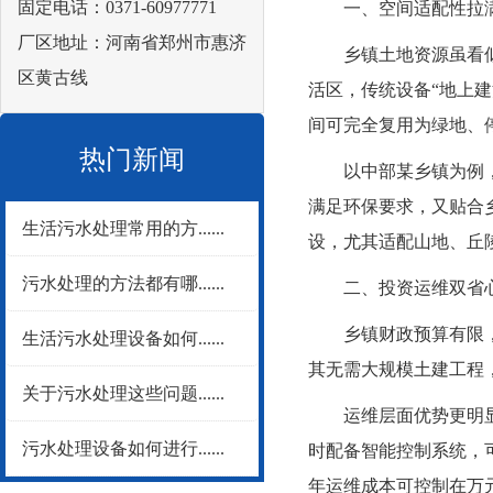
固定电话：0371-60977771
一、空间适配性拉满
厂区地址：河南省郑州市惠济
乡镇土地资源虽看似充
区黄古线
活区，传统设备“地上建
间可完全复用为绿地、
热门新闻
以中部某乡镇为例，采
满足环保要求，又贴合
生活污水处理常用的方......
设，尤其适配山地、丘
污水处理的方法都有哪......
二、投资运维双省心
乡镇财政预算有限，污
生活污水处理设备如何......
其无需大规模土建工程，
关于污水处理这些问题......
运维层面优势更明显：
污水处理设备如何进行......
时配备智能控制系统，
年运维成本可控制在万