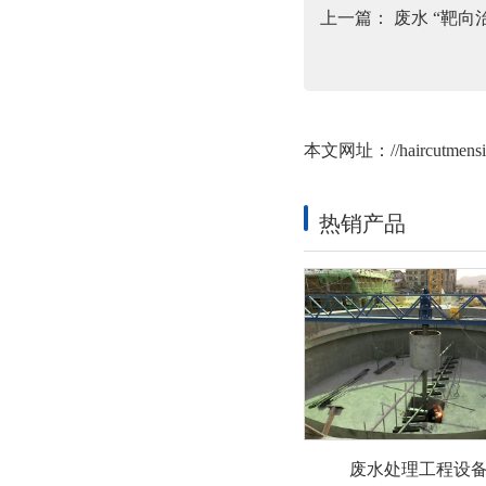
上一篇：
废水 “靶
本文网址：
//haircutmens
热销产品
废水处理工程设