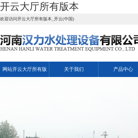
开云大厅所有版本
欢迎访问开云大厅所有版本_开云(中国)
网站开云大厅所有版
关于我们
产品中心
本