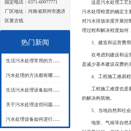
固定电话：0371-60977771
这是污水处理工艺挑选
厂区地址：河南省郑州市惠济
污水处理程度的确定主
区黄古线
对污水排放浓度开展控
理过程和解决程度如何
热门新闻
3、建造和运营费用
在考虑到建设和运营成
生活污水处理常用的方......
是减少基本建设花费的
污水处理的方法都有哪......
4、工程施工难易程
工程施工难度也是影响
生活污水处理设备如何......
的解决构筑物。
关于污水处理这些问题......
5、当地自然和社会
污水处理设备如何进行......
地形、气候等自然条件