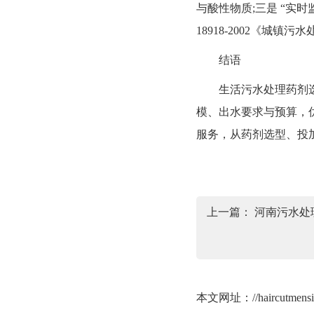
与酸性物质;三是 “实
18918-2002《城镇
结语
生活污水处理药剂选择
模、出水要求与预算，
服务，从药剂选型、投
上一篇：
河南污水处
本文网址：
//haircutmens