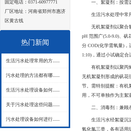
固定电话：0371-60977771
一、絮凝剂：按需选
厂区地址：河南省郑州市惠济
生活污水处理中常用的
区黄古线
无机絮凝剂以聚合氯化铝(
pH 范围广(5.0-9
热门新闻
分 COD(化学需氧量)
1:10)，通过小试确定合
生活污水处理常用的方......
有机絮凝剂以聚丙烯酰
污水处理的方法都有哪......
无机絮凝剂形成的矾花强
节。需特别提醒：有机絮
生活污水处理设备如何......
用，不可单独作为主絮
关于污水处理这些问题......
二、消毒剂：兼顾杀
污水处理设备如何进行......
生活污水经絮凝沉淀后
氧化氯三类，各有适用