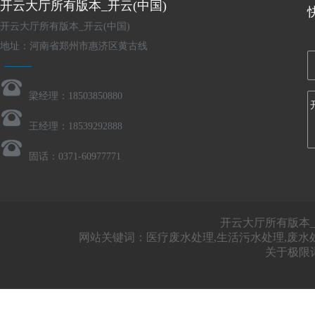
开云大厅所有版本_开云(中国)
开云大厅所有版本_开云(中国)
地址：河南省郑州市惠济区黄古线
梁经理：18503850880
王经理：18539292888
固话：0371-60977771
开云大厅所有版本_开
网站关键词：医疗废水处理,生活污水处理,废水
关于极限