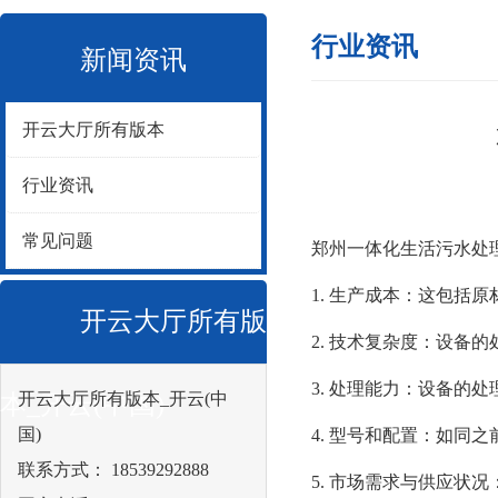
行业资讯
新闻资讯
开云大厅所有版本
行业资讯
常见问题
郑州一体化生活污水处
1. 生产成本：这包
开云大厅所有版
2. 技术复杂度：设
3. 处理能力：设备
开云大厅所有版本_开云(中
本_开云(中国)
国)
4. 型号和配置：如
联系方式： 18539292888
5. 市场需求与供应