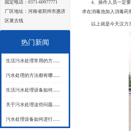
固定电话：0371-60977771
4、操作人员一定要观
厂区地址：河南省郑州市惠济
求在消毒池加入消毒药
区黄古线
以上就是今天汉力为大
热门新闻
生活污水处理常用的方......
污水处理的方法都有哪......
生活污水处理设备如何......
关于污水处理这些问题......
污水处理设备如何进行......