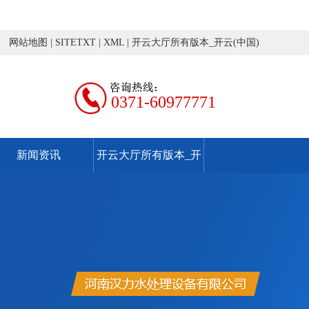
网站地图
|
SITETXT
|
XML
|
开云大厅所有版本_开云(中国)
0371-60977771
新闻资讯
开云大厅所有版本_开
云(中国)