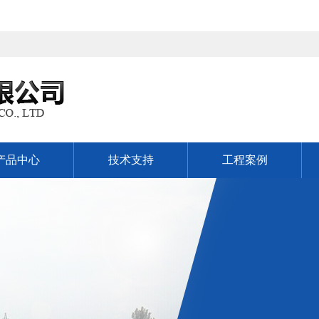
产品中心
技术支持
工程案例