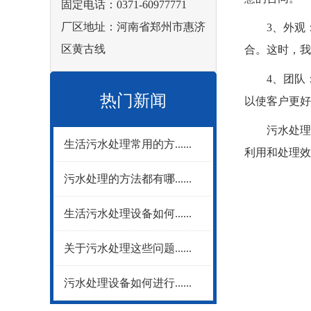
固定电话：0371-60977771
厂区地址：河南省郑州市惠济
3、外观：
区黄古线
合。这时，我
4、团队：
热门新闻
以使客户更好
污水处理设
生活污水处理常用的方......
利用和处理效
污水处理的方法都有哪......
生活污水处理设备如何......
关于污水处理这些问题......
污水处理设备如何进行......