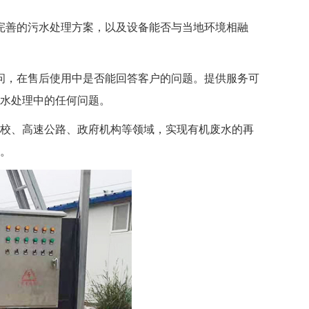
善的污水处理方案，以及设备能否与当地环境相融
，在售后使用中是否能回答客户的问题。提供服务可
水处理中的任何问题。
校、高速公路、政府机构等领域，实现有机废水的再
。