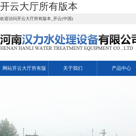
开云大厅所有版本
欢迎访问开云大厅所有版本_开云(中国)
网站开云大厅所有版
关于我们
产品中心
本