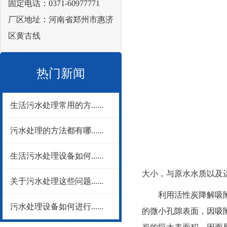
固定电话：0371-60977771
厂区地址：河南省郑州市惠济
区黄古线
热门新闻
生活污水处理常用的方......
污水处理的方法都有哪......
生活污水处理设备如何......
大小，与原水水质以及
关于污水处理这些问题......
利用活性炭降解吸附，
污水处理设备如何进行......
的微小孔隙表面，因吸