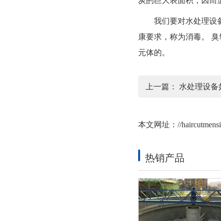
炭的巨大表面积，因而
我们要对水处理设备进
康要求，称为消毒。 
元体的。
上一篇：
水处理设备
本文网址：
//haircutmens
热销产品