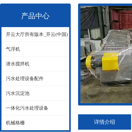
产品中心
开云大厅所有版本_开云(中国)
气浮机
潜水搅拌机
污水处理设备配件
污水沉淀池
一体化污水处理设备
详情介绍
机械格栅