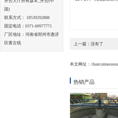
开云大厅所有版本_开云(中
本_开云(中国)
国)
联系方式： 18539292888
固定电话：0371-60977771
厂区地址：河南省郑州市惠济
区黄古线
上一篇：没有了
本文网址：
//haircutmensio
热销产品