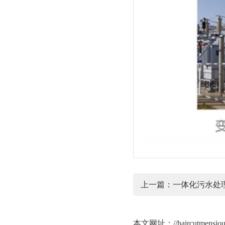
上一篇：
一体化污水处
本文网址：
//haircutmensio