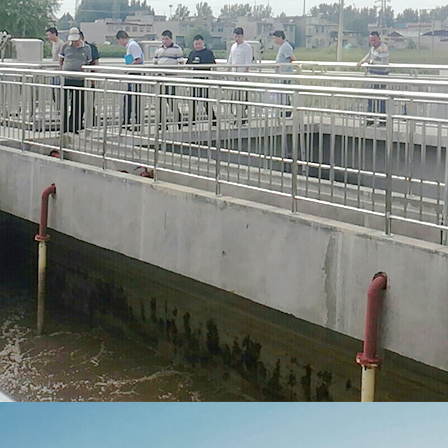
一体化污水处理
机械格栅