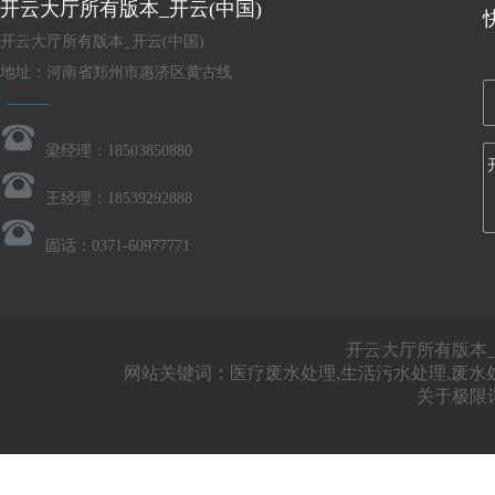
开云大厅所有版本_开云(中国)
开云大厅所有版本_开云(中国)
地址：河南省郑州市惠济区黄古线
梁经理：18503850880
王经理：18539292888
固话：0371-60977771
开云大厅所有版本_开
网站关键词：医疗废水处理,生活污水处理,废水
关于极限