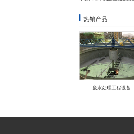
热销产品
废水处理工程设备