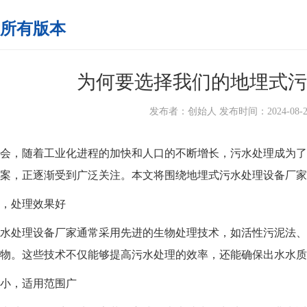
所有版本
为何要选择我们的地埋式污
发布者：创始人 发布时间：2024-08-20 1
，随着工业化进程的加快和人口的不断增长，污水处理成为了
案，正逐渐受到广泛关注。本文将围绕地埋式污水处理设备厂家
处理效果好
水处理设备厂家
通常采用先进的生物处理技术，如活性污泥法、
物。这些技术不仅能够提高污水处理的效率，还能确保出水水质
，适用范围广