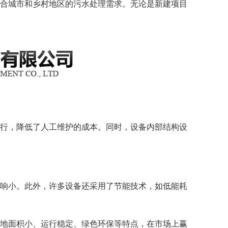
合城市和乡村地区的污水处理需求。无论是新建项目
行，降低了人工维护的成本。同时，设备内部结构设
响小。此外，许多设备还采用了节能技术，如低能耗
地面积小、运行稳定、绿色环保等特点，在市场上赢