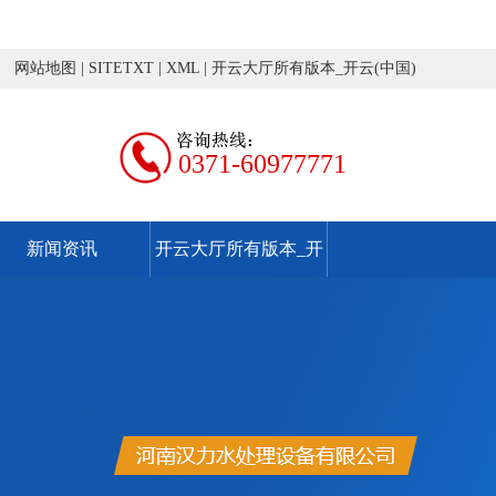
网站地图
|
SITETXT
|
XML
|
开云大厅所有版本_开云(中国)
0371-60977771
新闻资讯
开云大厅所有版本_开
云(中国)